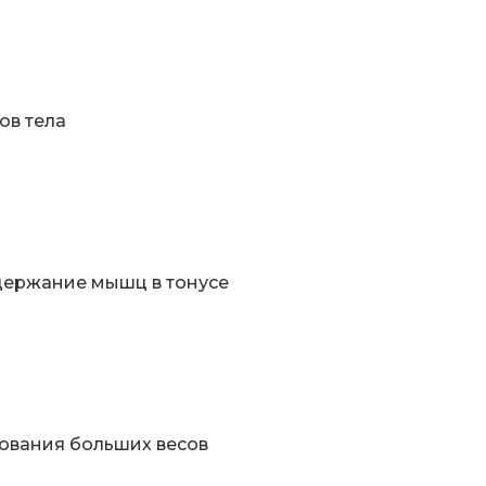
ов тела
держание мышц в тонусе
ования больших весов