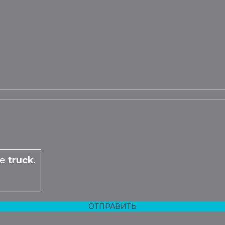
he
truck
.