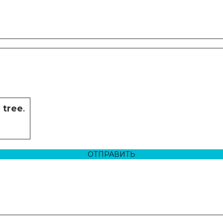
e
tree
.