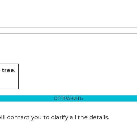
e
tree
.
ontact you to clarify all the details.